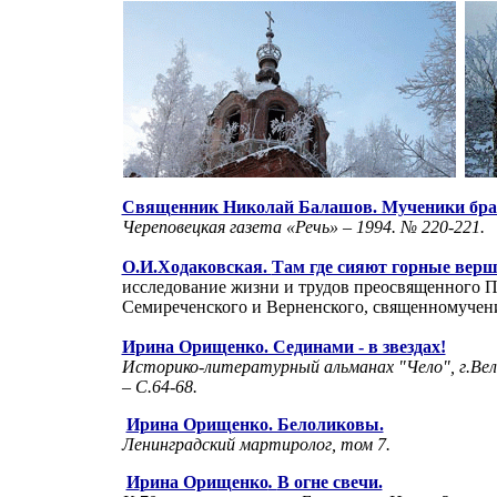
Священник Николай Балашов. Мученики бра
Череповецкая газета «Речь» – 1994. № 220-221.
О.И.Ходаковская.
Там где сияют горные вер
исследование жизни и трудов преосвященного 
Семиреченского и Верненского, священномучени
И
рина Орищенко. Сединами - в звездах!
Историко-литературный альманах "Чело", г.Вел
– С.64-68.
Ирина Орищенко. Белоликовы.
Ленинградский мартиролог, том 7.
И
рина Орищенко
.
В огне свечи.