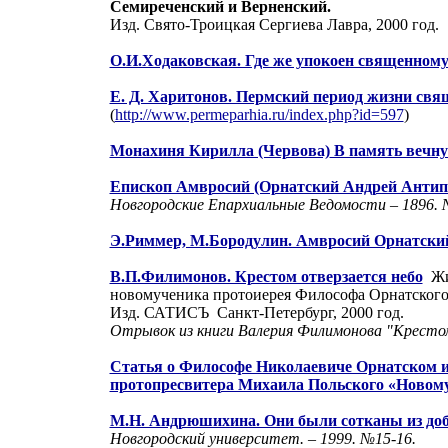
Семиреченский и Верненский.
Изд. Свято-Троицкая Сергиева Лавра, 2000 год.
О.И.Ходаковская. Где же упокоен священном
Е. Д. Харитонов. Пермский период жизни св
(
http://www.permeparhia.ru/index.php?id=597
)
Монахиня Кирилла (Червова)
В память вечну
Епископ Амвросий (Орнатский Андрей Антип
Новгородские Епархиальные Ведомости – 1896. 
Э.Риммер, М.Бородулин. Амвросий Орнатски
В.П.Филимонов. Крестом отверзается небо
Жи
новомученика протоиерея Философа Орнатского
Изд. САТИСЪ
Санкт-Петербург, 2000 год.
Отрывок из книги Валерия Филимонова "Крестом
Статья о Философе Николаевиче Орнатском и
протопресвитера Михаила Польского «Новом
М.Н. Андрюшихина. Они были сотканы из до
Новгородский университет. – 1999. №15-16.