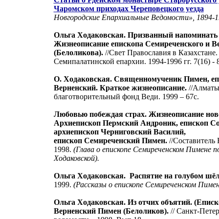
Чаромском приходах Череповецкого уезда
Новгородские Епархиальные Ведомости», 1894-19
Ольга Ходаковская. Призванный напоминать 
Жизнеописание епископа Семиреченского и В
(Белоликова).
//Свет Православия в Казахстане
Семипалатинской епархии. 1994-1996 гг. 7(16) - 8
О. Ходаковская. Священномученик Пимен, еп
Верненский. Краткое жизнеописание.
//Алмат
благотворительный фонд Веди. 1999 – 67с.
Любовью побеждая страх. Жизнеописание нов
Архиепископ Пермский Андроник, епископ С
архиепископ Черниговский Василий,
епископ Семиреченский Пимен.
//Составитель 
1998.
(Глава о епископе Семиреченском Пимене 
Ходаковской).
Ольга Ходаковская.
Распятие на голубом шёл
1999.
(Рассказы о епископе Семиреченском Пимен
Ольга Ходаковская. Из отчих объятий. (Епис
Верненский Пимен (Белоликов).
// Санкт-Пете