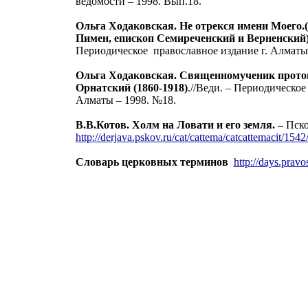
ведомости – 1998. Вып.18.
Ольга Ходаковская. Не отрекся имени Моего
Пимен, епископ Семиреченский и Верненский)
Периодическое
православное издание г. Алматы 
Ольга Ходаковская. Священномученик прото
Орнатский (1860-1918)
.//Веди. – Периодическое
Алматы – 1998. №18.
В.В.Котов. Холм на Ловати и его земля. –
Пско
http://derjava.pskov.ru/cat/cattema/catcattemacit/1542
Словарь церковных терминов
http://days.pravo