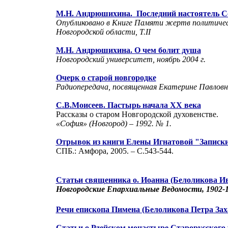
М.Н. Андрюшихина.
Последний настоятель С
Опубликовано в
Книге Памяти жертв политичес
Новгородской области, Т.
II
М.Н. Андрюшихина. О чем болит душа
Новгородский университет, ноябрь
2004 г
.
Очерк о старой новгородке
Радиопередача, посвященная Екатерине Павловне
С.В.Моисеев. Пастырь начала
XX
века
Рассказы о старом Новгородской духовенстве.
«София» (Новгород) – 1992. № 1.
Отрывок из книги Елены Игнатовой "Записки
СПБ.: Амфора, 2005. – С.543-544.
Статьи священника о. Иоанна (Белоликова И
Новгородские Епархиальные Ведомости, 1902-19
Речи епископа Пимена (Белоликова Петра Зах
Статьи о Рдейском монастыре Старорусского 