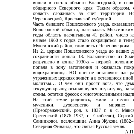
вошли в состав области Вологодской, в сво
обширного Северного края. Таким образом, 
область сложилась за счёт территорий Но
Череповецкой, Ярославской губерний.
Часть бывшего Пошехонского уезда, оказавшего
Вологодской области, называлась Мяксинским
годы область насчитывала 41 район, число к
начале 1960-х годов стало сокращаться и тепер
Мяксинский район, слившись с Череповецким.
Из 21 церкви Пошехонского уезда до наших д
сохранности дошло 13. Большинство из 8-м
разрушено в конце 1930-х – первой половине 
попала в зону затопления и оказалась пок
водохранилища. НО они не оставляют нас р
утраченных церквях живёт, а в оставшиеся иной
молитвы… О чём они просят Бога, что дума
текущую крышу, осыпавшуюся штукатурку, на з
стены, остатки фресок с многочисленными надп
На этой земле родились, жили и несли и
мученики, духовенство и миряне: м
(Преображенский, род. в
1837 г
. в с. Мякс
Сретенский (1876–1937, с. Скобеево), Сергий
Санниково), псаломщица Анна Жукова (1882–
Северная Фиваида, это святая Русская земля.
А.П. Жамк