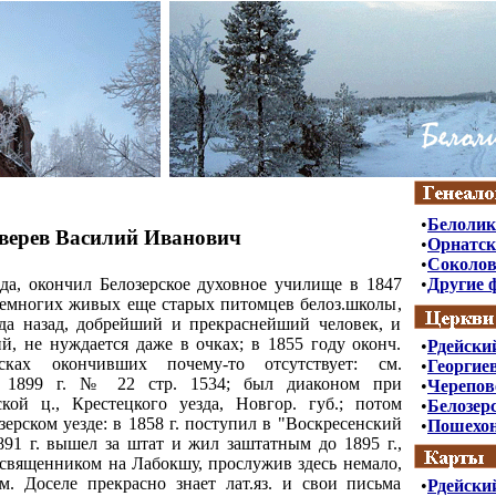
•
Белоли
верев
Василий Иванович
•
Орнатск
•
Соколо
ода, окончил Белозерское духовное училище в 1847
•
Другие 
 немногих живых еще старых питомцев белоз.школы,
да назад, добрейший и прекраснейший человек, и
, не нуждается даже в очках; в 1855 году оконч.
•
Рдейски
ах окончивших почему-то отсутствует: см.
•
Георгие
1899 г
. № 22 стр. 1534; был диаконом при
•
Черепов
ской ц., Крестецкого уезда, Новгор. губ.; потом
•
Белозерс
ерском уезде: в
1858 г
. поступил в "Воскресенский
•
Пошехон
891 г
. вышел за штат и жил заштатным до
1895 г
.,
 священником на Лабокшу, прослужив здесь немало,
м. Доселе прекрасно знает лат.яз. и свои письма
•
Рдейски