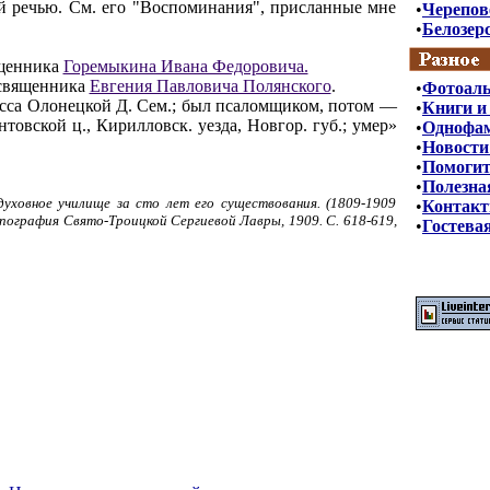
й речью. См. его "Воспоминания", присланные мне
•
Черепов
•
Белозерс
ященника
Горемыкина Ивана Федоровича.
священника
Евгения Павловича Полянского
.
•
Фотоал
асса Олонецкой Д. Сем.; был псаломщиком, потом —
•
Книги и
овской ц., Кирилловск. уезда, Новгор. губ.; умер»
•
Однофа
•
Новости
•
Помогит
•
Полезна
 духовное училище за сто лет его существования. (1809-1909
•
Контак
ипография Свято-Троицкой Сергиевой Лавры, 1909. С. 618-619,
•
Гостева