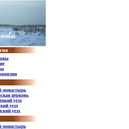
ковы
ие
вы
фамилии
й монастырь
вская церковь
ецкий уезд
кий уезд
ский уезд
й монастырь