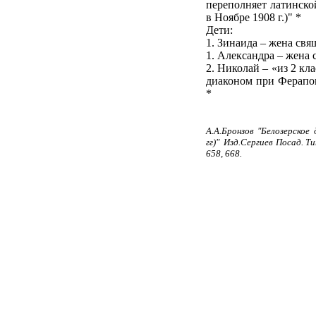
переполняет латинско
в Ноябре
1908 г
.)" *
Дети:
1. Зинаида – жена св
1. Александра
– жена 
2. Николай
– «из 2 кл
диаконом при Ферапонт
*
А.А.Бронзов "Белозерское
гг)"
Изд.Сергиев Посад. Т
658, 668.