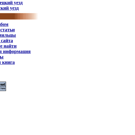
ецкий уезд
кий уезд
ьбом
 статьи
мильцы
 сайта
е найти
я информация
ты
я книга