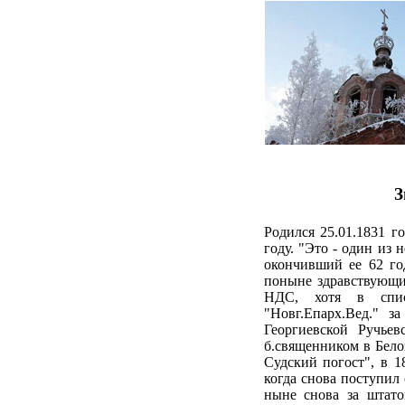
З
Родился 25.01.1831 г
году. "Это - один из
окончивший ее 62 го
поныне здравствующий
НДС, хотя в списк
"Новг.Епарх.Вед." за
Георгиевской Ручьев
б.священником в Белоз
Судский погост", в
1
когда снова поступил
ныне снова за штато